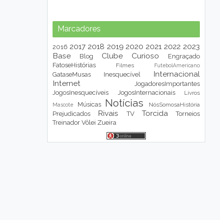
Marcadores
2017
2018
2019
2020
2021
2022
2023
2016
Base
Clube
Curioso
Blog
Engraçado
FatoseHistórias
Filmes
FutebolAmericano
Internacional
GataseMusas
Inesquecível
Internet
JogadoresImportantes
JogosInesquecíveis
JogosInternacionais
Livros
Notícias
Músicas
NósSomosaHistória
Mascote
Rivais
Torcida
Prejudicados
TV
Torneios
Treinador
Vôlei
Zueira