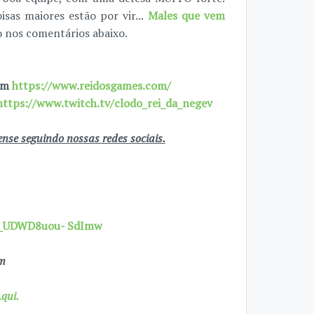
sas maiores estão por vir...
Males que vem
o nos comentários abaixo.
 em
https://www.reidosgames.com/
https://www.twitch.tv/clodo_rei_da_negev
se seguindo nossas redes sociais.
7X_UDWD8uou- SdImw
om
qui.