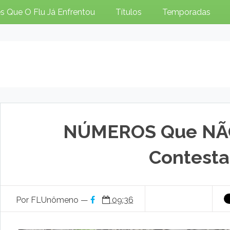
s Que O Flu Já Enfrentou
Títulos
Temporadas
NÚMEROS Que NÃ
Contest
Por FLUnômeno —
09:36