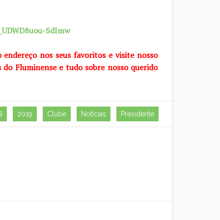
7X_UDWD8uou-SdImw
o endereço nos seus favoritos e visite nosso
s do Fluminense e tudo sobre nosso querido
8
2019
Clube
Notícias
Presidente