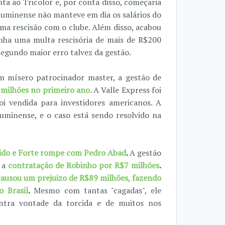
a ao Tricolor e, por conta disso, começaria
luminense não manteve em dia os salários do
uma rescisão com o clube. Além disso, acabou
inha uma multa rescisória de mais de R$200
segundo maior erro talvez da gestão.
 mísero patrocinador master, a gestão de
 milhões no primeiro ano.
A Valle Express foi
i vendida para investidores americanos. A
minense, e o caso está sendo resolvido na
ido e Forte rompe com Pedro Abad
.
A gestão
o a
contratação de Robinho por R$7 milhões
.
causou um prejuizo de R$89 milhões, fazendo
 Brasil
.
Mesmo com tantas "cagadas", ele
ontra vontade da torcida e de muitos nos