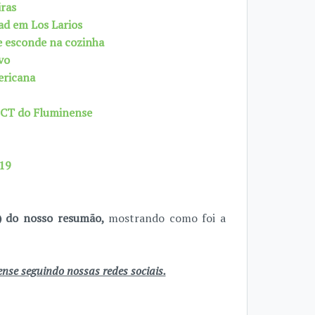
iras
ad em Los Larios
se esconde na cozinha
vo
ericana
 CT do Fluminense
019
e) do nosso resumão,
mostrando como foi a
se seguindo nossas redes sociais.