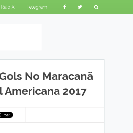
Raio X
Telegram
 Gols No Maracanã
l Americana 2017