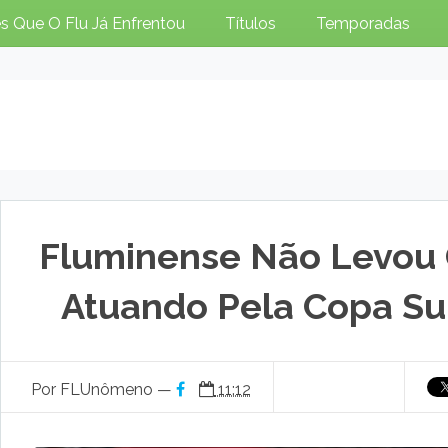
s Que O Flu Já Enfrentou
Títulos
Temporadas
Fluminense Não Levou
Atuando Pela Copa Su
Por FLUnômeno —
11:12