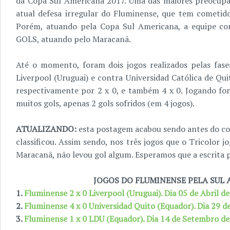
da Copa Sul Americana 2017. Uma das maiores preocupaç
atual defesa irregular do Fluminense, que tem cometid
Porém, atuando pela Copa Sul Americana, a equipe c
GOLS, atuando pelo Maracanã.
Até o momento, foram dois jogos realizados pelas fas
Liverpool (Uruguai) e contra Universidad Católica de Qu
respectivamente por 2 x 0, e também 4 x 0. Jogando fo
muitos gols, apenas 2 gols sofridos (em 4 jogos).
ATUALIZANDO:
esta postagem acabou sendo antes do co
classificou. Assim sendo, nos três jogos que o Tricolo
Maracanã, não levou gol algum. Esperamos que a escrita
JOGOS DO FLUMINENSE PELA SUL 
1.
Fluminense 2 x 0 Liverpool (Uruguai). Dia 05 de Abril d
2.
Fluminense 4 x 0 Universidad Quito (Equador). Dia 29 
3.
Fluminense 1 x 0 LDU (Equador). Dia 14 de Setembro d