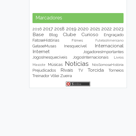
Marcadores
2017
2018
2019
2020
2021
2022
2023
2016
Base
Clube
Curioso
Blog
Engraçado
FatoseHistórias
Filmes
FutebolAmericano
Internacional
GataseMusas
Inesquecível
Internet
JogadoresImportantes
JogosInesquecíveis
JogosInternacionais
Livros
Notícias
Músicas
NósSomosaHistória
Mascote
Rivais
Torcida
Prejudicados
TV
Torneios
Treinador
Vôlei
Zueira