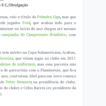
F.C./Divulgação
nos, veio o título da
Primeira Liga
,
mas que
ande jogador
Fred
,
que acabou indo para o
luminense no início do ano chegou até mesmo
r campanha do Campeonato Brasileiro,
com
do sem mérito na Copa Sulamericana. Acabou,
Sornoza,
que viriam jogar no clube em 2017.
adense de uniformes,
mas essa parceira não
ra de patrocínio com o Fluminense, que fica
e ano, contratam Abel para um novo começo
r de
Peter Siemsen
) na presidência do clube,
o do clube) e Celso Barros (ex presidente da
).