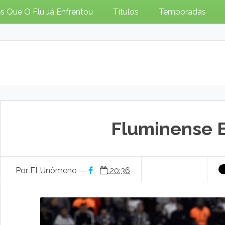
s Que O Flu Já Enfrentou
Títulos
Temporadas
Fluminense 
Por FLUnômeno —
20:36