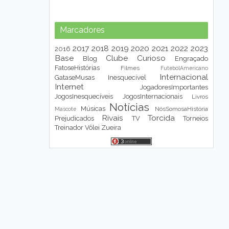
Marcadores
2017
2018
2019
2020
2021
2022
2023
2016
Base
Clube
Curioso
Blog
Engraçado
FatoseHistórias
Filmes
FutebolAmericano
Internacional
GataseMusas
Inesquecível
Internet
JogadoresImportantes
JogosInesquecíveis
JogosInternacionais
Livros
Notícias
Músicas
NósSomosaHistória
Mascote
Rivais
Torcida
Prejudicados
TV
Torneios
Treinador
Vôlei
Zueira