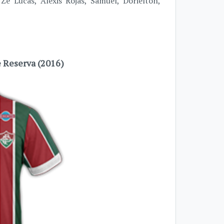
 Zé Lucas, Alexis Rojas, Samuel, Dorielton,
 Reserva (2016)