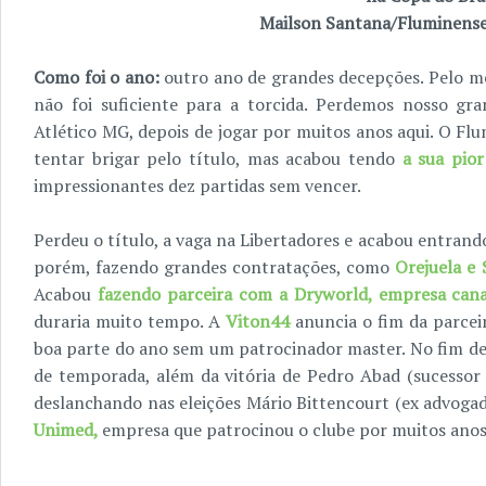
Mailson Santana/Fluminense 
Como foi o ano:
outro ano de grandes decepções. Pelo me
não foi suficiente para a torcida. Perdemos nosso gr
Atlético MG, depois de jogar por muitos anos aqui. O F
tentar brigar pelo título, mas acabou tendo
a sua pio
impressionantes dez partidas sem vencer.
Perdeu o título, a vaga na Libertadores e acabou entran
porém, fazendo grandes contratações, como
Orejuela e 
Acabou
fazendo parceira com a Dryworld, empresa can
duraria muito tempo. A
Viton44
anuncia o fim da parcei
boa parte do ano sem um patrocinador master. No fim d
de temporada, além da vitória de Pedro Abad (sucesso
deslanchando nas eleições Mário Bittencourt (ex advogad
Unimed,
empresa que patrocinou o clube por muitos anos