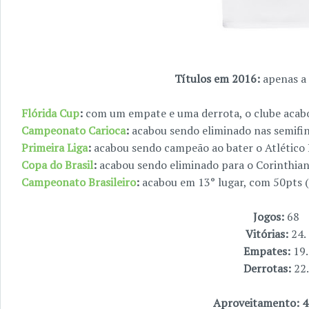
Títulos em 2016:
apenas a
Flórida Cup
:
com um empate e uma derrota, o clube acab
Campeonato Carioca
:
acabou sendo eliminado nas semifin
Primeira Liga
:
acabou sendo campeão ao bater o Atlético P
Copa do Brasil
:
acabou sendo eliminado para o Corinthian
Campeonato Brasileiro
:
acabou em 13° lugar, com 50pts (1
Jogos:
68
Vitórias:
24.
Empates:
19.
Derrotas:
22.
Aproveitamento: 