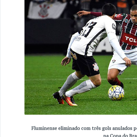
Fluminense eliminado com três gols anulados p
na Copa do Bra