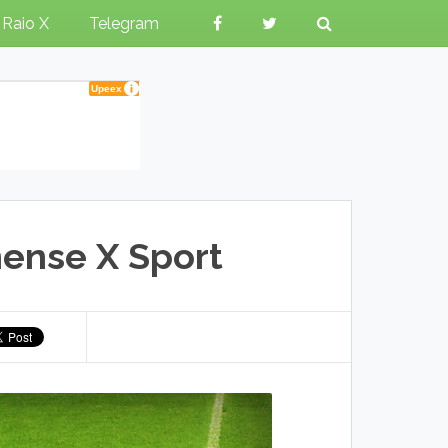
Raio X
Telegram
ense X Sport