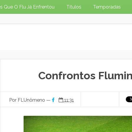
s Que O Flu Já Enfrentou
Títulos
Temporadas
Confrontos Flumin
Por FLUnômeno —
11:31