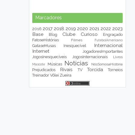
Marcadores
2017
2018
2019
2020
2021
2022
2023
2016
Base
Clube
Curioso
Blog
Engraçado
FatoseHistórias
Filmes
FutebolAmericano
Internacional
GataseMusas
Inesquecível
Internet
JogadoresImportantes
JogosInesquecíveis
JogosInternacionais
Livros
Notícias
Músicas
NósSomosaHistória
Mascote
Rivais
Torcida
Prejudicados
TV
Torneios
Treinador
Vôlei
Zueira