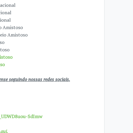
acional
cional
ional
io Amistoso
neio Amistoso
oso
stoso
istoso
oso
se seguindo nossas redes sociais.
7X_UDWD8uou-SdImw
qui.