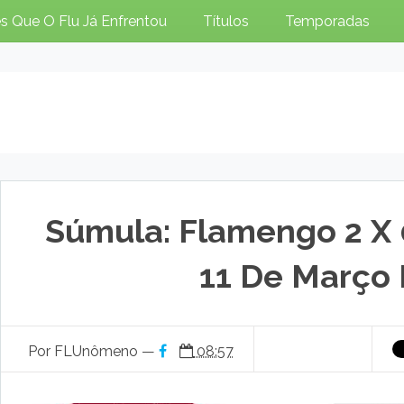
s Que O Flu Já Enfrentou
Títulos
Temporadas
Súmula: Flamengo 2 X 
11 De Março 
Por FLUnômeno —
08:57