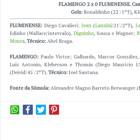
FLAMENGO 2 x 0 FLUMINENSE. Cam
Gols:
Ronaldinho (22'/1ºT), Kl
FLUMINENSE:
Diego Cavalieri;
Jean
(
Lanzini
/21'/2ºT),
L
Edinho (Wallace/intervalo),
Diguinho
, Souza e Wagner;
R
Moura
. Técnico:
Abel Braga.
FLAMENGO:
Paulo Victor; Galhardo, Marcos González,
Luiz Antonio, Kleberson e Thomás (Diego Maurício 1
(Deivid/45'/2ºT).
Técnico:
Joel Santana.
Fonte da Súmula:
Alexandre Magno Barreto Berwanger (R