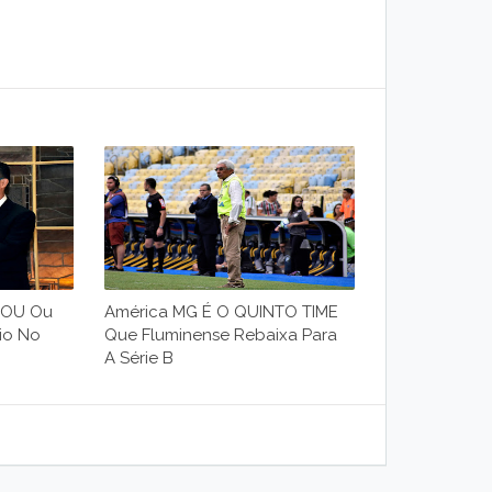
ROU Ou
América MG É O QUINTO TIME
io No
Que Fluminense Rebaixa Para
A Série B