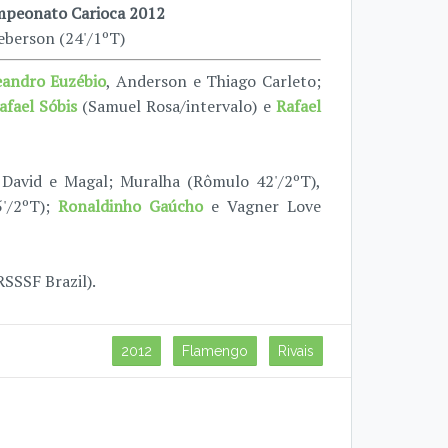
peonato Carioca 2012
eberson (24'/1ºT)
eandro Euzébio
, Anderson e Thiago Carleto;
afael Sóbis
(Samuel Rosa/intervalo) e
Rafael
 David e Magal; Muralha (Rômulo 42'/2ºT),
5'/2ºT);
Ronaldinho Gaúcho
e Vagner Love
SSSF Brazil).
2012
Flamengo
Rivais