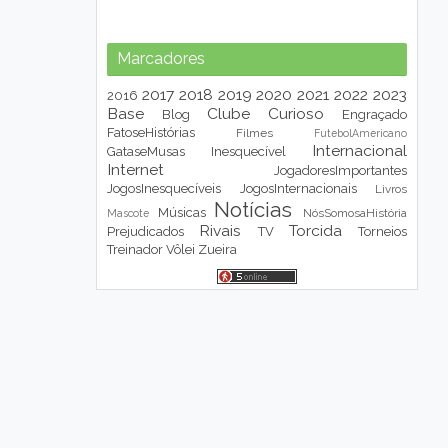
Marcadores
2017
2018
2019
2020
2021
2022
2023
2016
Base
Clube
Curioso
Blog
Engraçado
FatoseHistórias
Filmes
FutebolAmericano
Internacional
GataseMusas
Inesquecível
Internet
JogadoresImportantes
JogosInesquecíveis
JogosInternacionais
Livros
Notícias
Músicas
NósSomosaHistória
Mascote
Rivais
Torcida
Prejudicados
TV
Torneios
Treinador
Vôlei
Zueira