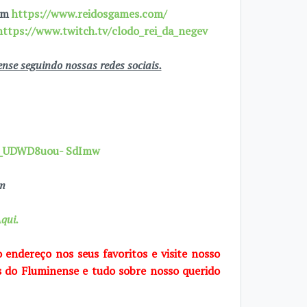
 em
https://www.reidosgames.com/
https://www.twitch.tv/clodo_rei_da_negev
se seguindo nossas redes sociais.
7X_UDWD8uou- SdImw
om
qui.
o endereço nos seus favoritos e visite
nosso
s do Fluminense e tudo sobre
nosso querido