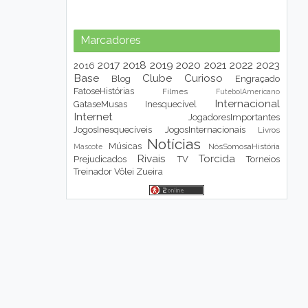
Marcadores
2017
2018
2019
2020
2021
2022
2023
2016
Base
Clube
Curioso
Blog
Engraçado
FatoseHistórias
Filmes
FutebolAmericano
Internacional
GataseMusas
Inesquecível
Internet
JogadoresImportantes
JogosInesquecíveis
JogosInternacionais
Livros
Notícias
Músicas
NósSomosaHistória
Mascote
Rivais
Torcida
Prejudicados
TV
Torneios
Treinador
Vôlei
Zueira