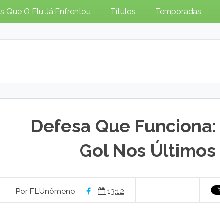
s Que O Flu Já Enfrentou
Títulos
Temporadas
Defesa Que Funciona:
Gol Nos Últimos
Por FLUnômeno —
13:12