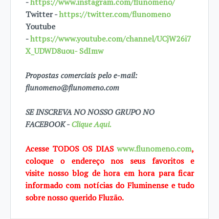
-
https://www.instagram.com/flunomeno/
Twitter -
https://twitter.com/flunomeno
Youtube
-
https://www.youtube.com/channel/UCjW26i7
X_UDWD8uou- SdImw
Propostas comerciais pelo e-mail:
flunomeno@flunomeno.com
SE INSCREVA NO NOSSO GRUPO NO
FACEBOOK -
Clique Aqui.
Acesse TODOS OS DIAS
www.flunomeno.com
,
coloque o endereço nos seus favoritos e
visite
nosso blog de
hora em hora para ficar
informado com notícias do Fluminense e tudo
sobre
nosso querido Fluzão.