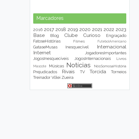
Marcadores
2017
2018
2019
2020
2021
2022
2023
2016
Base
Clube
Curioso
Blog
Engraçado
FatoseHistórias
Filmes
FutebolAmericano
Internacional
GataseMusas
Inesquecível
Internet
JogadoresImportantes
JogosInesquecíveis
JogosInternacionais
Livros
Notícias
Músicas
NósSomosaHistória
Mascote
Rivais
Torcida
Prejudicados
TV
Torneios
Treinador
Vôlei
Zueira