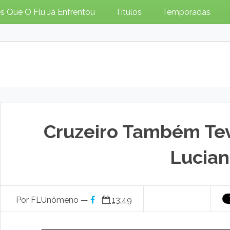
s Que O Flu Já Enfrentou
Títulos
Temporadas
Cruzeiro Também Tev
Lucia
Por FLUnômeno —
13:49