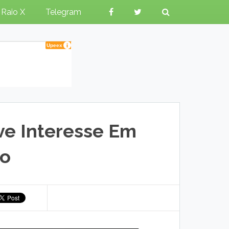
Raio X
Telegram
e Interesse Em
no