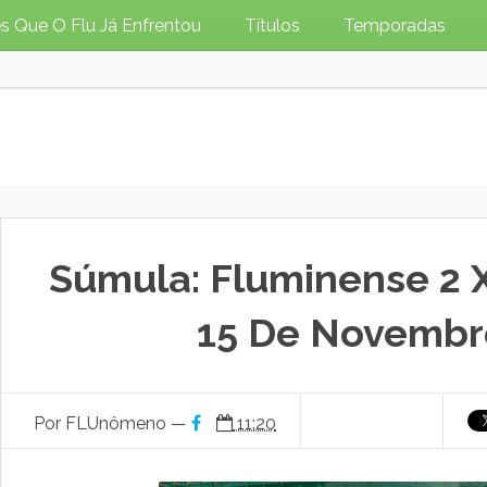
s Que O Flu Já Enfrentou
Títulos
Temporadas
Súmula: Fluminense 2 X 
15 De Novembr
Por FLUnômeno —
11:20