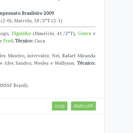
peonato Brasileiro 2009
(2-0); Marcelo, 38'/2ºT (2-1)
iogo,
Diguinho
(Maurício, 41'/2ºT),
Conca
e
 e
Fred
. Técnico:
Cuca
x Mineiro, intervalo); Nei, Rafael Miranda
r e Alex Sandro; Wesley e Wallyson.
Técnico:
SSSF Brazil).
2009
AtléticoPR