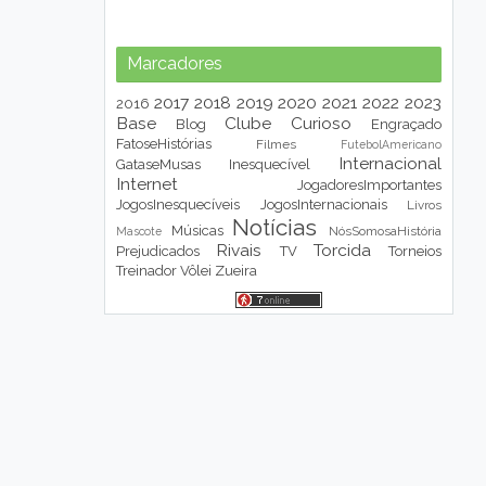
Marcadores
2017
2018
2019
2020
2021
2022
2023
2016
Base
Clube
Curioso
Blog
Engraçado
FatoseHistórias
Filmes
FutebolAmericano
Internacional
GataseMusas
Inesquecível
Internet
JogadoresImportantes
JogosInesquecíveis
JogosInternacionais
Livros
Notícias
Músicas
NósSomosaHistória
Mascote
Rivais
Torcida
Prejudicados
TV
Torneios
Treinador
Vôlei
Zueira