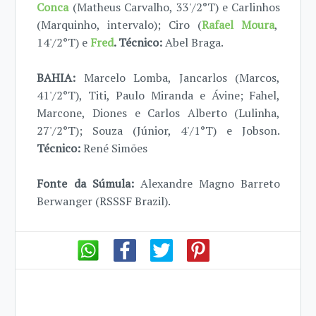
Conca
(Matheus Carvalho, 33'/2°T) e Carlinhos
(Marquinho, intervalo); Ciro (
Rafael Moura
,
14'/2°T) e
Fred
. Técnico:
Abel Braga.
BAHIA:
Marcelo Lomba, Jancarlos (Marcos,
41'/2°T), Titi, Paulo Miranda e Ávine; Fahel,
Marcone, Diones e Carlos Alberto (Lulinha,
27'/2°T); Souza (Júnior, 4'/1°T) e Jobson.
Técnico:
René Simões
Fonte da Súmula:
Alexandre Magno Barreto
Berwanger (RSSSF Brazil).