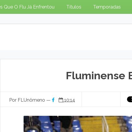
s Que O Flu Já Enfrentou
Títulos
Temporadas
Fluminense 
Por FLUnômeno —
10:14