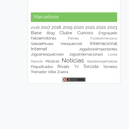
Marcadores
2017
2018
2019
2020
2021
2022
2023
2016
Base
Clube
Curioso
Blog
Engraçado
FatoseHistórias
Filmes
FutebolAmericano
Internacional
GataseMusas
Inesquecível
Internet
JogadoresImportantes
JogosInesquecíveis
JogosInternacionais
Livros
Notícias
Músicas
NósSomosaHistória
Mascote
Rivais
Torcida
Prejudicados
TV
Torneios
Treinador
Vôlei
Zueira