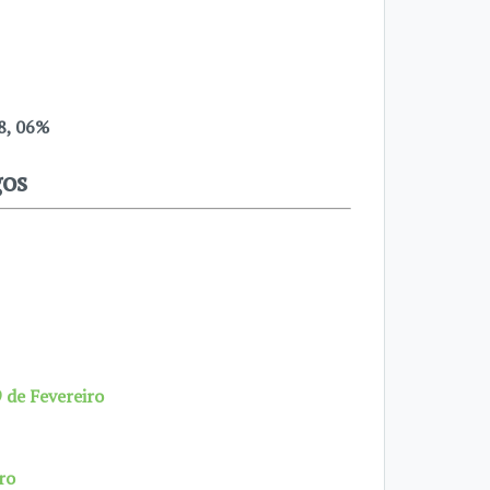
8, 06%
gos
 de Fevereiro
ro