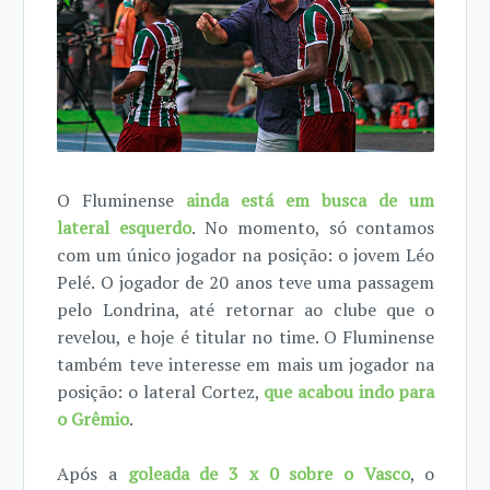
O Fluminense
ainda está em busca de um
lateral esquerdo
. No momento, só contamos
com um único jogador na posição: o jovem Léo
Pelé. O jogador de 20 anos teve uma passagem
pelo Londrina, até retornar ao clube que o
revelou, e hoje é titular no time. O Fluminense
também teve interesse em mais um jogador na
posição: o lateral Cortez,
que acabou indo para
o Grêmio
.
Após a
goleada de 3 x 0 sobre o Vasco
, o