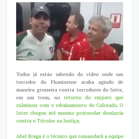
Todos já estão sabendo do vídeo onde um
torcedor do Fluminense acaba agindo de
maneira grosseira contra torcedores do Inter,
em um trem, no
retorno do empate que
culminou com o rebaixamento do Colorado
.
O
Inter chegou até mesmo protocolar denúncia
contra o Tricolor na Justiça
.
Abel Braga é o técnico que comandará a equipe