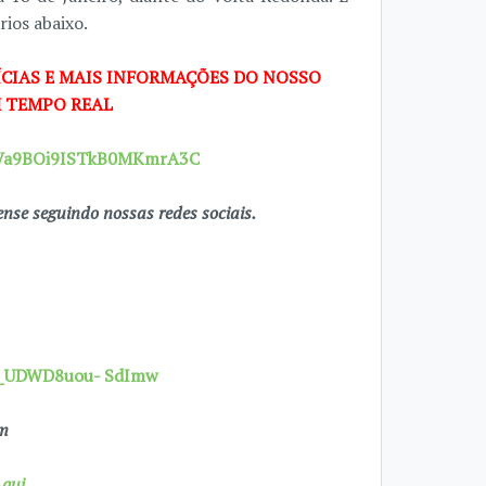
rios abaixo.
CIAS E MAIS INFORMAÇÕES DO NOSSO
 TEMPO REAL
29Va9BOi9ISTkB0MKmrA3C
se seguindo nossas redes sociais.
7X_UDWD8uou- SdImw
om
qui.