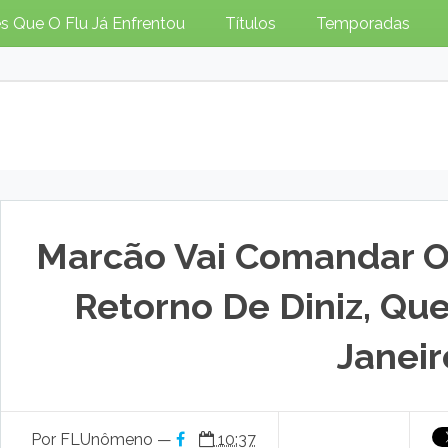
s Que O Flu Já Enfrentou
Títulos
Temporadas
Marcão Vai Comandar O
Retorno De Diniz, Qu
Janeir
Por FLUnômeno —
10:37