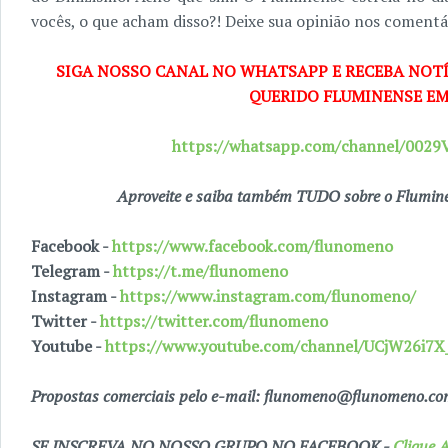
vocês, o que acham disso?! Deixe sua opinião nos comentá
SIGA NOSSO CANAL NO WHATSAPP E RECEBA NOTÍ
QUERIDO FLUMINENSE EM
https://whatsapp.com/channel/00
Aproveite e saiba também TUDO sobre o Fluminen
Facebook -
https://www.facebook.com/flunomeno
Telegram -
https://t.me/flunomeno
Instagram -
https://www.instagram.com/flunomeno/
Twitter -
https://twitter.com/flunomeno
Youtube -
https://www.youtube.com/channel/UCjW26i
Propostas comerciais pelo e-mail: flunomeno@flunomeno.c
SE INSCREVA NO NOSSO GRUPO NO FACEBOOK -
Clique A