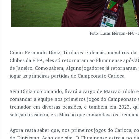
Foto: Lucas Merçon - FFC -
Como Fernando Diniz, titulares e demais membros da 
Clubes da FIFA, eles só retornaram ao Fluminense após 30 
de Janeiro. Como sabem, alguns jogadores já retornaram 
jogar as primeiras partidas do Campeonato Carioca.
Sem Diniz no comando, ficará a cargo de Marcão, ídolo 
comandar a equipe nos primeiros jogos do Campeonato 
treinador em diversas ocasiões, e também em 2023, q
seleção brasileira, era Marcão que comandava os treinam
Agora resta saber que, nos primeiros jogos do Carioca, 
do Dinizismo. Acho que sim. O Fluminense estreia no di