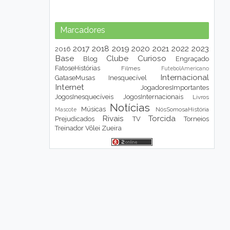
Marcadores
2017
2018
2019
2020
2021
2022
2023
2016
Base
Clube
Curioso
Blog
Engraçado
FatoseHistórias
Filmes
FutebolAmericano
Internacional
GataseMusas
Inesquecível
Internet
JogadoresImportantes
JogosInesquecíveis
JogosInternacionais
Livros
Notícias
Músicas
NósSomosaHistória
Mascote
Rivais
Torcida
Prejudicados
TV
Torneios
Treinador
Vôlei
Zueira