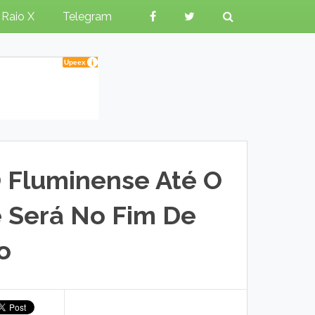
Raio X
Telegram
 Fluminense Até O
e Será No Fim De
o