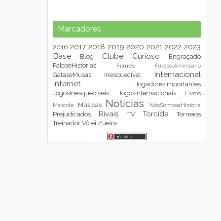
Marcadores
2017
2018
2019
2020
2021
2022
2023
2016
Base
Clube
Curioso
Blog
Engraçado
FatoseHistórias
Filmes
FutebolAmericano
Internacional
GataseMusas
Inesquecível
Internet
JogadoresImportantes
JogosInesquecíveis
JogosInternacionais
Livros
Notícias
Músicas
NósSomosaHistória
Mascote
Rivais
Torcida
Prejudicados
TV
Torneios
Treinador
Vôlei
Zueira