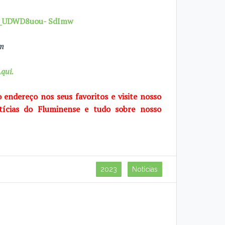
7X_UDWD8uou- SdImw
om
qui.
o endereço nos seus favoritos e visite
nosso
tícias do Fluminense e tudo sobre
nosso
2023
Notícias