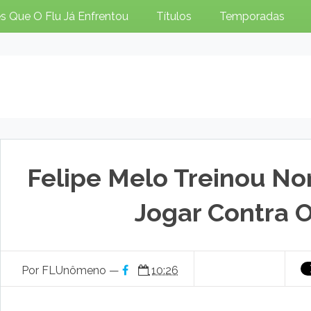
s Que O Flu Já Enfrentou
Títulos
Temporadas
Felipe Melo Treinou N
Jogar Contra O
Por FLUnômeno —
10:26