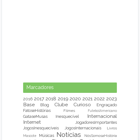
Marcadores
2017
2018
2019
2020
2021
2022
2023
2016
Base
Clube
Curioso
Blog
Engraçado
FatoseHistórias
Filmes
FutebolAmericano
Internacional
GataseMusas
Inesquecível
Internet
JogadoresImportantes
JogosInesquecíveis
JogosInternacionais
Livros
Notícias
Músicas
NósSomosaHistória
Mascote