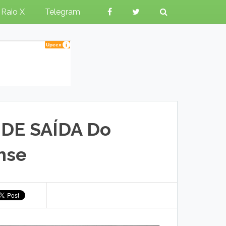
Raio X
Telegram
á DE SAÍDA Do
nse