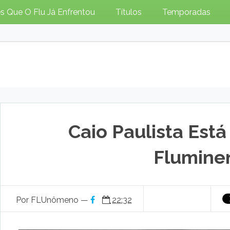
s Que O Flu Já Enfrentou
Títulos
Temporadas
Caio Paulista Est
Flumine
Por FLUnômeno —
22:32