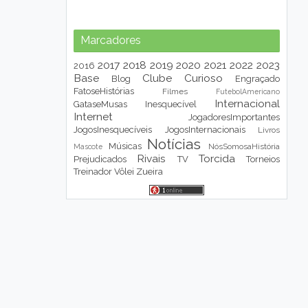
Marcadores
2017
2018
2019
2020
2021
2022
2023
2016
Base
Clube
Curioso
Blog
Engraçado
FatoseHistórias
Filmes
FutebolAmericano
Internacional
GataseMusas
Inesquecível
Internet
JogadoresImportantes
JogosInesquecíveis
JogosInternacionais
Livros
Notícias
Músicas
NósSomosaHistória
Mascote
Rivais
Torcida
Prejudicados
TV
Torneios
Treinador
Vôlei
Zueira