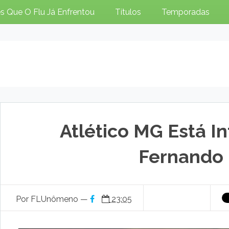
s Que O Flu Já Enfrentou
Títulos
Temporadas
Atlético MG Está I
Fernando 
Por FLUnômeno —
23:05