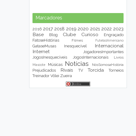
Marcadores
2017
2018
2019
2020
2021
2022
2023
2016
Base
Clube
Curioso
Blog
Engraçado
FatoseHistórias
Filmes
FutebolAmericano
Internacional
GataseMusas
Inesquecível
Internet
JogadoresImportantes
JogosInesquecíveis
JogosInternacionais
Livros
Notícias
Músicas
NósSomosaHistória
Mascote
Rivais
Torcida
Prejudicados
TV
Torneios
Treinador
Vôlei
Zueira