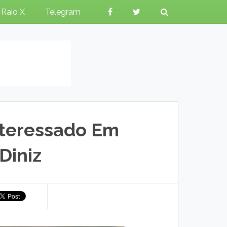
Raio X
Telegram
nteressado Em
Diniz