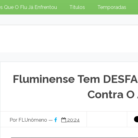
s Que O Flu Já Enfrentou
Títulos
Temporadas
Fluminense Tem DESFA
Contra O 
Por FLUnômeno —
20:24