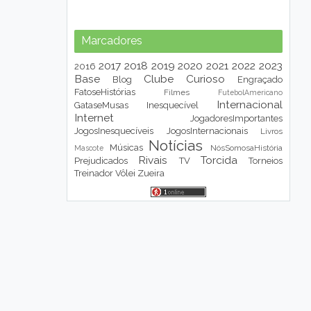
Marcadores
2017
2018
2019
2020
2021
2022
2023
2016
Base
Clube
Curioso
Blog
Engraçado
FatoseHistórias
Filmes
FutebolAmericano
Internacional
GataseMusas
Inesquecível
Internet
JogadoresImportantes
JogosInesquecíveis
JogosInternacionais
Livros
Notícias
Músicas
NósSomosaHistória
Mascote
Rivais
Torcida
Prejudicados
TV
Torneios
Treinador
Vôlei
Zueira