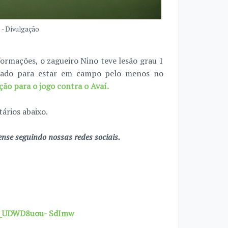
 - Divulgação
formações, o zagueiro Nino teve lesão grau 1
ervado para estar em campo pelo menos no
ção para o jogo contra o Avaí.
ários abaixo.
se seguindo nossas redes sociais.
7X_UDWD8uou- SdImw