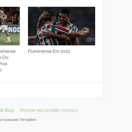
minense
Fluminense Em 2022
e Do
Viva
o
de Blog
Anuncie seu produto conosco
por
Gooyaabi Templates