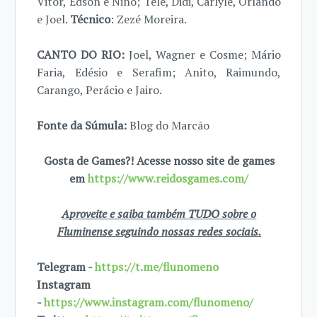
Vitor, Edson e Nino; Telê, Didi, Carlyle, Orlando
e Joel.
Técnico
: Zezé Moreira.
CANTO DO RIO:
Joel, Wagner e Cosme; Mário
Faria, Edésio e Serafim; Anito, Raimundo,
Carango, Perácio e Jairo.
Fonte da Súmula:
Blog do Marcão
Gosta de Games?! Acesse nosso site de games
em
https://www.reidosgames.com/
Aproveite e saiba também TUDO sobre o
Fluminense seguindo nossas redes sociais.
Telegram -
https://t.me/flunomeno
Instagram
-
https://www.instagram.com/flunomeno/