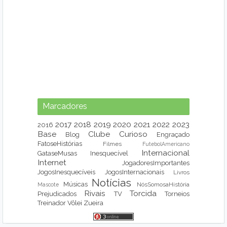
Marcadores
2017
2018
2019
2020
2021
2022
2023
2016
Base
Clube
Curioso
Blog
Engraçado
FatoseHistórias
Filmes
FutebolAmericano
Internacional
GataseMusas
Inesquecível
Internet
JogadoresImportantes
JogosInesquecíveis
JogosInternacionais
Livros
Notícias
Músicas
NósSomosaHistória
Mascote
Rivais
Torcida
Prejudicados
TV
Torneios
Treinador
Vôlei
Zueira