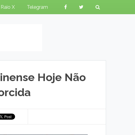
Raio X
Telegram
inense Hoje Não
orcida