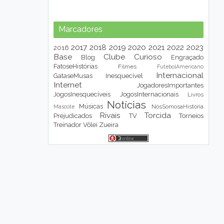
Marcadores
2017
2018
2019
2020
2021
2022
2023
2016
Base
Clube
Curioso
Blog
Engraçado
FatoseHistórias
Filmes
FutebolAmericano
Internacional
GataseMusas
Inesquecível
Internet
JogadoresImportantes
JogosInesquecíveis
JogosInternacionais
Livros
Notícias
Músicas
NósSomosaHistória
Mascote
Rivais
Torcida
Prejudicados
TV
Torneios
Treinador
Vôlei
Zueira