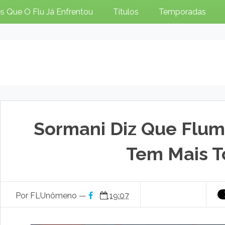
s Que O Flu Já Enfrentou
Títulos
Temporadas
Sormani Diz Que Flum
Tem Mais T
Por FLUnômeno —
19:07