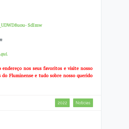
7X_UDWD8uou- SdImw
om
qui.
o endereço nos seus favoritos e visite
nosso
s do Fluminense e tudo sobre
nosso querido
2022
Notícias