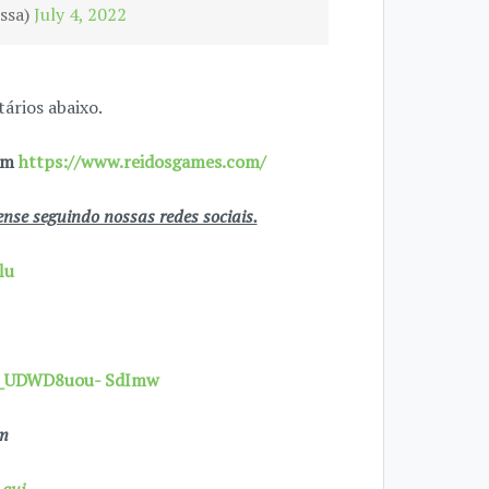
ssa)
July 4, 2022
ários abaixo.
 em
https://www.reidosgames.com/
se seguindo nossas redes sociais.
lu
7X_UDWD8uou- SdImw
om