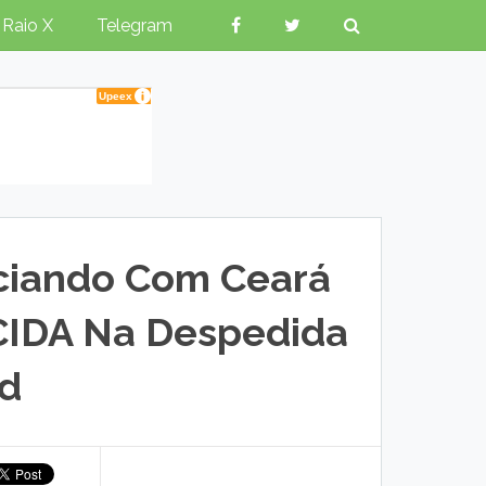
Raio X
Telegram
ciando Com Ceará
CIDA Na Despedida
ed