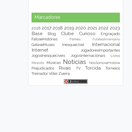
Marcadores
2017
2018
2019
2020
2021
2022
2023
2016
Base
Clube
Curioso
Blog
Engraçado
FatoseHistórias
Filmes
FutebolAmericano
Internacional
GataseMusas
Inesquecível
Internet
JogadoresImportantes
JogosInesquecíveis
JogosInternacionais
Livros
Notícias
Músicas
NósSomosaHistória
Mascote
Rivais
Torcida
Prejudicados
TV
Torneios
Treinador
Vôlei
Zueira