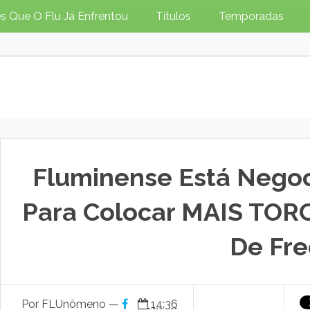
s Que O Flu Já Enfrentou
Títulos
Temporadas
Fluminense Está Nego
Para Colocar MAIS TOR
De Fr
Por FLUnômeno —
14:36