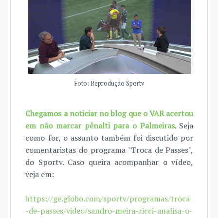
Foto: Reprodução Sportv
Chegamos a noticiar no blog que o VAR acertou
em não marcar pênalti para o Palmeiras
. Seja
como for, o assunto também foi discutido por
comentaristas do programa "Troca de Passes",
do Sportv. Caso queira acompanhar o vídeo,
veja em:
https://ge.globo.com/sportv/programas/troca
-de-passes/video/sandro-meira-ricci-analisa-o-