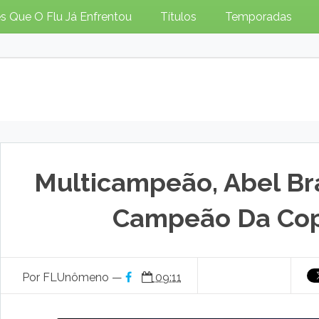
s Que O Flu Já Enfrentou
Títulos
Temporadas
Multicampeão, Abel Br
Campeão Da Cop
Por FLUnômeno —
09:11