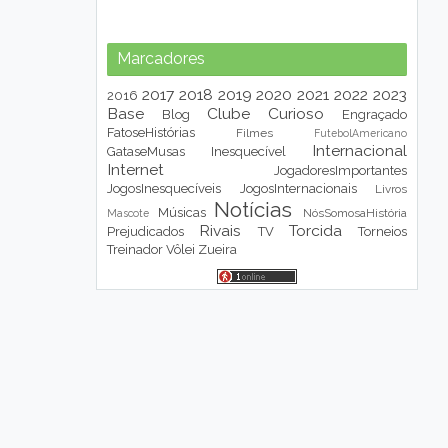
Marcadores
2017
2018
2019
2020
2021
2022
2023
2016
Base
Clube
Curioso
Blog
Engraçado
FatoseHistórias
Filmes
FutebolAmericano
Internacional
GataseMusas
Inesquecível
Internet
JogadoresImportantes
JogosInesquecíveis
JogosInternacionais
Livros
Notícias
Músicas
NósSomosaHistória
Mascote
Rivais
Torcida
Prejudicados
TV
Torneios
Treinador
Vôlei
Zueira