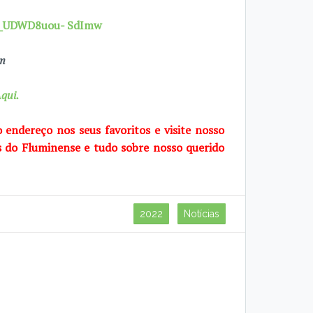
7X_UDWD8uou- SdImw
om
qui.
o endereço nos seus favoritos e visite
nosso
s do Fluminense e tudo sobre
nosso querido
2022
Notícias