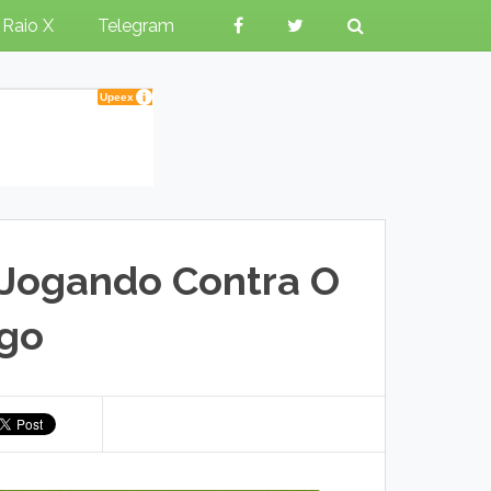
Raio X
Telegram
Jogando Contra O
go