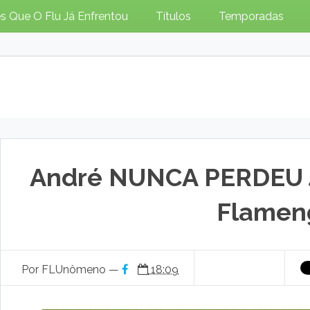
s Que O Flu Já Enfrentou
Títulos
Temporadas
André NUNCA PERDEU 
Flamen
Por FLUnômeno —
18:09