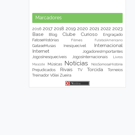
Marcadores
2017
2018
2019
2020
2021
2022
2023
2016
Base
Clube
Curioso
Blog
Engraçado
FatoseHistórias
Filmes
FutebolAmericano
Internacional
GataseMusas
Inesquecível
Internet
JogadoresImportantes
JogosInesquecíveis
JogosInternacionais
Livros
Notícias
Músicas
NósSomosaHistória
Mascote
Rivais
Torcida
Prejudicados
TV
Torneios
Treinador
Vôlei
Zueira