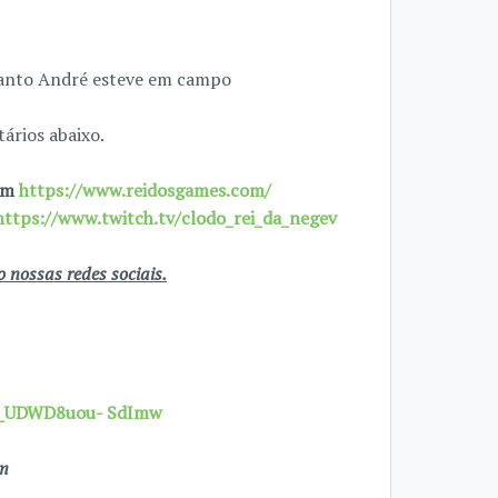
uanto André esteve em campo
ários abaixo.
 em
https://www.reidosgames.com/
https://www.twitch.tv/clodo_rei_da_negev
nossas redes sociais.
7X_UDWD8uou- SdImw
om