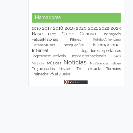
Marcadores
2017
2018
2019
2020
2021
2022
2023
2016
Base
Clube
Curioso
Blog
Engraçado
FatoseHistórias
Filmes
FutebolAmericano
Internacional
GataseMusas
Inesquecível
Internet
JogadoresImportantes
JogosInesquecíveis
JogosInternacionais
Livros
Notícias
Músicas
NósSomosaHistória
Mascote
Rivais
Torcida
Prejudicados
TV
Torneios
Treinador
Vôlei
Zueira