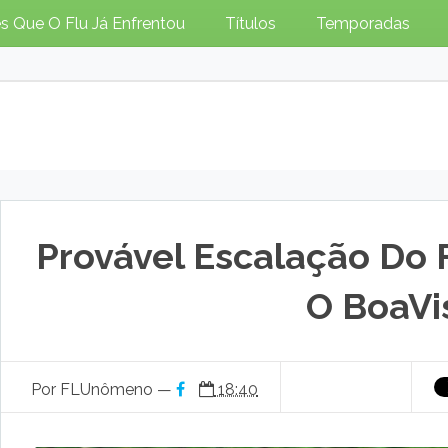
s Que O Flu Já Enfrentou
Títulos
Temporadas
Provável Escalação Do 
O BoaVi
Por FLUnômeno —
18:40