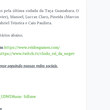
do pela última rodada da Taça Guanabara. O
vier), Manoel, Luccas Claro, Pineida (Marcos
riel Teixeira e Caio Paulista.
ários abaixo.
 em
https://www.reidosgames.com/
https://www.twitch.tv/clodo_rei_da_negev
se seguindo nossas redes sociais.
7X_UDWD8uou- SdImw
om