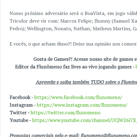
Nosso próximo adversário será o BoaVista, em jogo váli
Tricolor deve vir com: ​Marcos Felipe; Jhonny (Samuel Xa
Pedro); Wellington, Nonato, Nathan; Matheus Martins, Gab
E vocês, o que acham disso?! Deixe sua opinião nos coment
Gosta de Games?! Acesse nosso site de games
Editor da Flunômeno faz lives ao vivo jogando games -
Aproveite e saiba também TUDO sobre o Fluminen
Facebook -
https://www.facebook.com/flunomeno/
Instagram -
https://www.instagram.com/flunomeno/
Twitter -
https://twitter.com/flunomeno
Youtube -
https://www.youtube.com/channel/UCjW26i
Propostas comerciais pelo e-mail: flunomeno@flunomeno.c