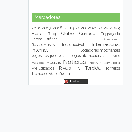
Marcadores
2017
2018
2019
2020
2021
2022
2023
2016
Base
Clube
Curioso
Blog
Engraçado
FatoseHistórias
Filmes
FutebolAmericano
Internacional
GataseMusas
Inesquecível
Internet
JogadoresImportantes
JogosInesquecíveis
JogosInternacionais
Livros
Notícias
Músicas
NósSomosaHistória
Mascote
Rivais
Torcida
Prejudicados
TV
Torneios
Treinador
Vôlei
Zueira