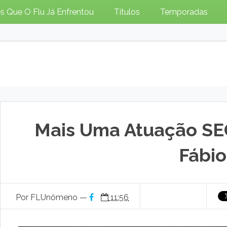
s Que O Flu Já Enfrentou
Títulos
Temporadas
Mais Uma Atuação SE
Fábio
Por FLUnômeno —
11:56