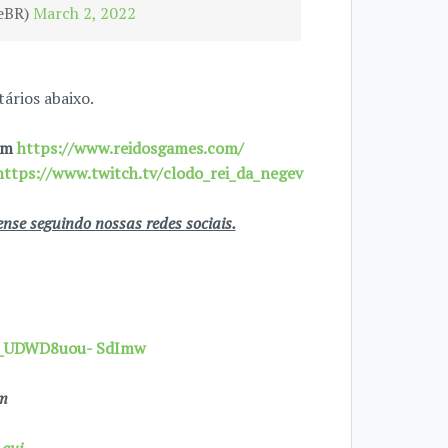
reBR)
March 2, 2022
ários abaixo.
 em
https://www.reidosgames.com/
https://www.twitch.tv/clodo_rei_da_negev
se seguindo nossas redes sociais.
7X_UDWD8uou- SdImw
om