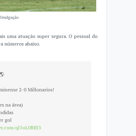
 Divulgação
ais uma atuação super segura. O pessoal do
ira números abaixo.
🌎
uminense 2-0 Millonarios!
es na área)
ndidas
er gol
ter.com/qI3oL0RBJ3