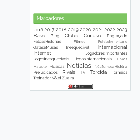
Marcadores
2017
2018
2019
2020
2021
2022
2023
2016
Base
Clube
Curioso
Blog
Engraçado
FatoseHistórias
Filmes
FutebolAmericano
Internacional
GataseMusas
Inesquecível
Internet
JogadoresImportantes
JogosInesquecíveis
JogosInternacionais
Livros
Notícias
Músicas
NósSomosaHistória
Mascote
Rivais
Torcida
Prejudicados
TV
Torneios
Treinador
Vôlei
Zueira