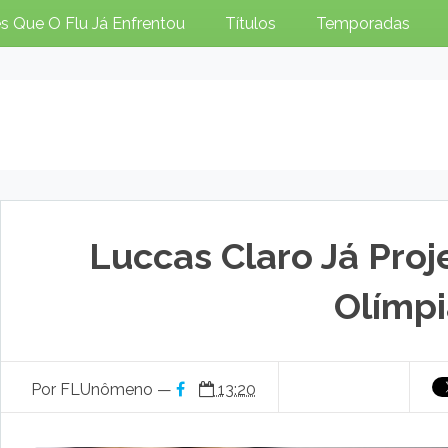
s Que O Flu Já Enfrentou
Títulos
Temporadas
Luccas Claro Já Proj
Olímpi
Por FLUnômeno —
13:20