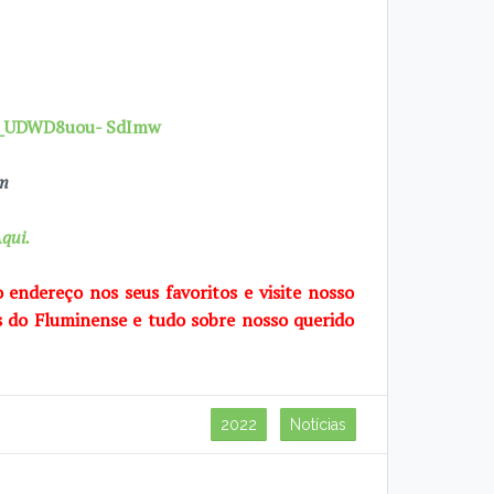
7X_UDWD8uou- SdImw
om
qui.
o endereço nos seus favoritos e visite
nosso
s do Fluminense e tudo sobre
nosso querido
2022
Notícias