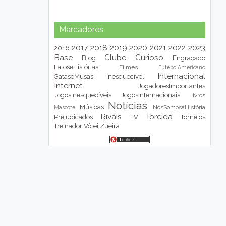
Marcadores
2017
2018
2019
2020
2021
2022
2023
2016
Base
Clube
Curioso
Blog
Engraçado
FatoseHistórias
Filmes
FutebolAmericano
Internacional
GataseMusas
Inesquecível
Internet
JogadoresImportantes
JogosInesquecíveis
JogosInternacionais
Livros
Notícias
Músicas
NósSomosaHistória
Mascote
Rivais
Torcida
Prejudicados
TV
Torneios
Treinador
Vôlei
Zueira