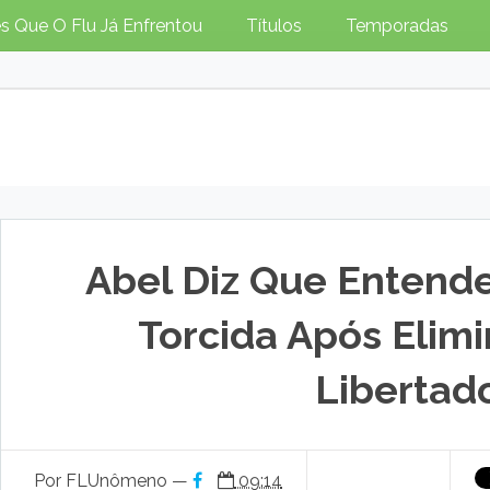
s Que O Flu Já Enfrentou
Títulos
Temporadas
Abel Diz Que Entend
Torcida Após Elim
Libertad
Por FLUnômeno —
09:14