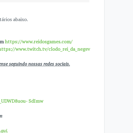
ários abaixo.
 em
https://www.reidosgames.com/
https://www.twitch.tv/clodo_rei_da_negev
se seguindo nossas redes sociais.
7X_UDWD8uou- SdImw
om
qui.