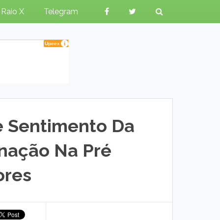
Raio X
Telegram
e Sentimento Da
inação Na Pré
ores