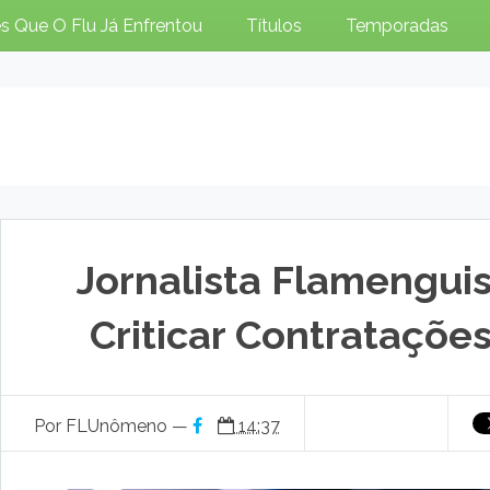
s Que O Flu Já Enfrentou
Títulos
Temporadas
Jornalista Flamengui
Criticar Contrataçõe
Por FLUnômeno —
14:37