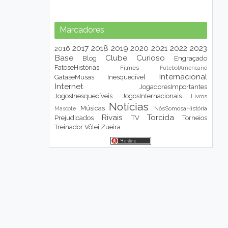
Marcadores
2017
2018
2019
2020
2021
2022
2023
2016
Base
Clube
Curioso
Blog
Engraçado
FatoseHistórias
Filmes
FutebolAmericano
Internacional
GataseMusas
Inesquecível
Internet
JogadoresImportantes
JogosInesquecíveis
JogosInternacionais
Livros
Notícias
Músicas
NósSomosaHistória
Mascote
Rivais
Torcida
Prejudicados
TV
Torneios
Treinador
Vôlei
Zueira