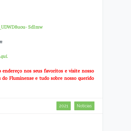
7X_UDWD8uou- SdImw
om
qui.
o endereço nos seus favoritos e visite
nosso
s do Fluminense e tudo sobre
nosso querido
2021
Notícias