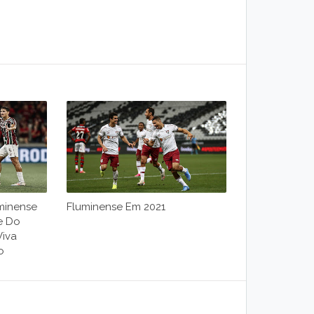
minense
Fluminense Em 2021
e Do
Viva
o