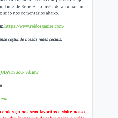
um time de Série A ao invés de arrumar um
opinião nos comentários abaixo.
 em
https://www.reidosgames.com/
se seguindo nossas redes sociais.
7X_UDWD8uou- SdImw
om
qui.
o endereço nos seus favoritos e visite
nosso