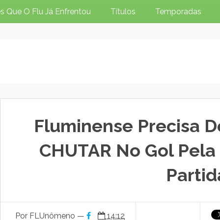
s Que O Flu Já Enfrentou
Títulos
Temporadas
Fluminense Precisa D
CHUTAR No Gol Pela 
Partid
Por FLUnômeno —
14:12