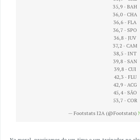
35,9 - BAH
36,0 - CHA
36,6 - FLA
36,7 - SPO
36,8 - JUV
37,2 - CAM
38,5 - INT
39,8 - SAN
39,8 - CUI
42,3 - FLU
42,9 - ACG
45,4 - SÃO
53,7 - COR
— Footstats I2A (@Footstats)
Na moral, precisamos de um time e um treinador no ele