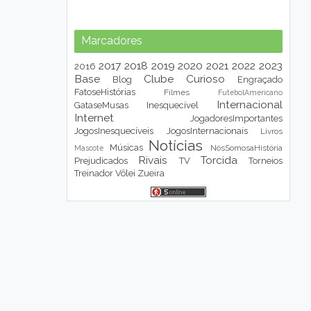
Marcadores
2017
2018
2019
2020
2021
2022
2023
2016
Base
Clube
Curioso
Blog
Engraçado
FatoseHistórias
Filmes
FutebolAmericano
Internacional
GataseMusas
Inesquecível
Internet
JogadoresImportantes
JogosInesquecíveis
JogosInternacionais
Livros
Notícias
Músicas
NósSomosaHistória
Mascote
Rivais
Torcida
Prejudicados
TV
Torneios
Treinador
Vôlei
Zueira