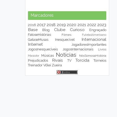
Marcadores
2017
2018
2019
2020
2021
2022
2023
2016
Base
Clube
Curioso
Blog
Engraçado
FatoseHistórias
Filmes
FutebolAmericano
Internacional
GataseMusas
Inesquecível
Internet
JogadoresImportantes
JogosInesquecíveis
JogosInternacionais
Livros
Notícias
Músicas
NósSomosaHistória
Mascote
Rivais
Torcida
Prejudicados
TV
Torneios
Treinador
Vôlei
Zueira