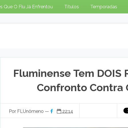
s Que O Flu Já Enfrentou
Títulos
Temporadas
Fluminense Tem DOIS
Confronto Contra 
Por FLUnômeno —
22:14