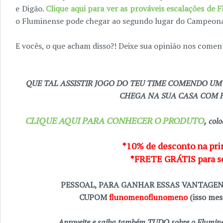
e Digão.
Clique aqui para ver as prováveis escalações de 
o Fluminense pode chegar ao segundo lugar do Campeonat
E vocês, o que acham disso?! Deixe sua opinião nos coment
QUE TAL ASSISTIR JOGO DO TEU TIME COMENDO UM
CHEGA NA SUA CASA COM F
CLIQUE AQUI PARA CONHECER O PRODUTO
,
colo
*10% de desconto na pr
*FRETE GRÁTIS para s
PESSOAL, PARA GANHAR ESSAS VANTAGE
CUPOM
flunomenoflunomeno
(isso me
Aproveite e saiba também TUDO sobre o Fluminen