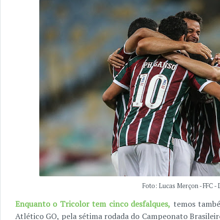
Foto: Lucas Merçon - FFC -
Enquanto o Tricolor tem cinco desfalques,
temos também
Atlético GO, pela sétima rodada do Campeonato Brasilei