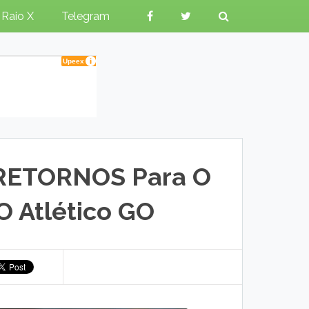
Raio X
Telegram
 RETORNOS Para O
O Atlético GO