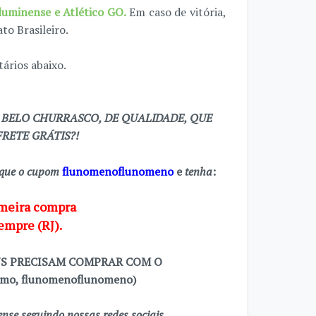
Fluminense e Atlético GO.
Em caso de vitória,
o Brasileiro.
ários abaixo.
 BELO CHURRASCO, DE QUALIDADE, QUE
RETE GRÁTIS?!
que o cupom
flunomenoflunomeno
e
tenha
:
imeira compra
empre (RJ).
NS PRECISAM COMPRAR COM O
smo, flunomenoflunomeno)
se seguindo nossas redes sociais.