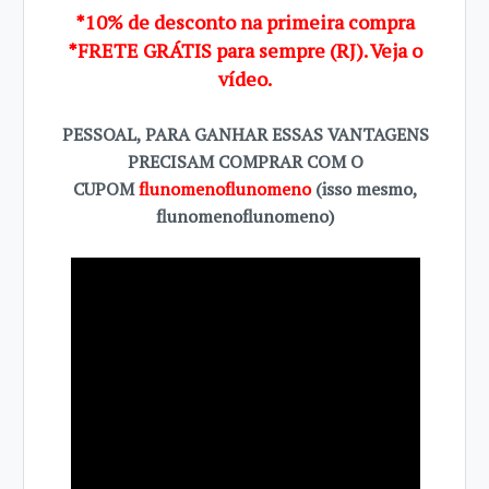
*10% de desconto na primeira compra
*FRETE GRÁTIS para sempre (RJ). Veja o
vídeo.
PESSOAL, PARA GANHAR ESSAS VANTAGENS
PRECISAM COMPRAR COM O
CUPOM
flunomenoflunomeno
(isso mesmo,
flunomenoflunomeno)