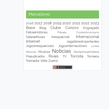
Marcadores
2017
2018
2019
2020
2021
2022
2023
2016
Base
Clube
Curioso
Blog
Engraçado
FatoseHistórias
Filmes
FutebolAmericano
Internacional
GataseMusas
Inesquecível
Internet
JogadoresImportantes
JogosInesquecíveis
JogosInternacionais
Livros
Notícias
Músicas
NósSomosaHistória
Mascote
Rivais
Torcida
Prejudicados
TV
Torneios
Treinador
Vôlei
Zueira