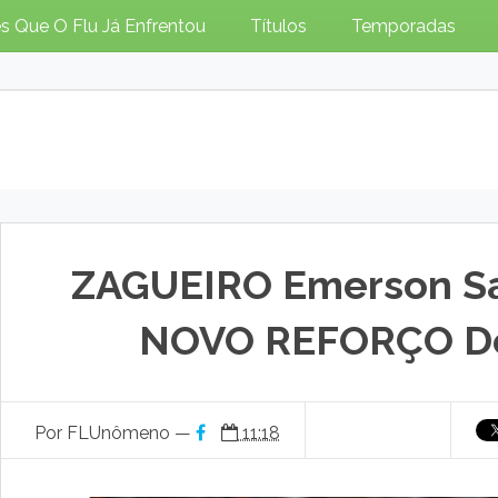
s Que O Flu Já Enfrentou
Títulos
Temporadas
ZAGUEIRO Emerson Sa
NOVO REFORÇO Do
Por FLUnômeno —
11:18