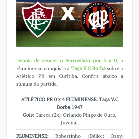
Depois de vencer o Ferroviário por 5 x 0
,
o
Fluminense conquista a
Taça V.C Borba
sobre o
Atlético PR em Curitiba. Confira abaixo a
súmula da partida.
ATLÉTICO PR 0 x 4 FLUMINENSE. Taça V.C
Borba 1947
Gols:
Careca (2x), Orlando Pingo de Ouro,
Juvenal.
FLUMINENSE:
Robertinho (Délio); Osny,