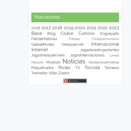
Marcadores
2017
2018
2019
2020
2021
2022
2023
2016
Base
Clube
Curioso
Blog
Engraçado
FatoseHistórias
Filmes
FutebolAmericano
Internacional
GataseMusas
Inesquecível
Internet
JogadoresImportantes
JogosInesquecíveis
JogosInternacionais
Livros
Notícias
Músicas
NósSomosaHistória
Mascote
Rivais
Torcida
Prejudicados
TV
Torneios
Treinador
Vôlei
Zueira