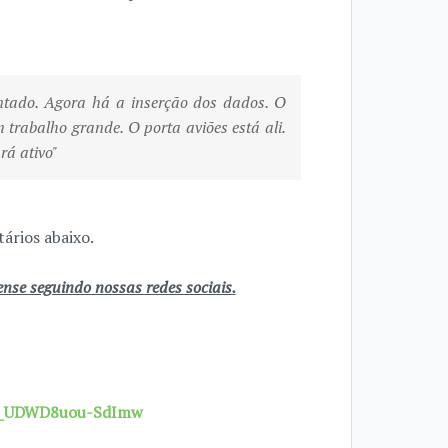
ontado. Agora há a inserção dos dados. O
m trabalho grande. O porta aviões está ali.
rá ativo"
ários abaixo.
se seguindo nossas redes sociais.
7X_UDWD8uou-SdImw