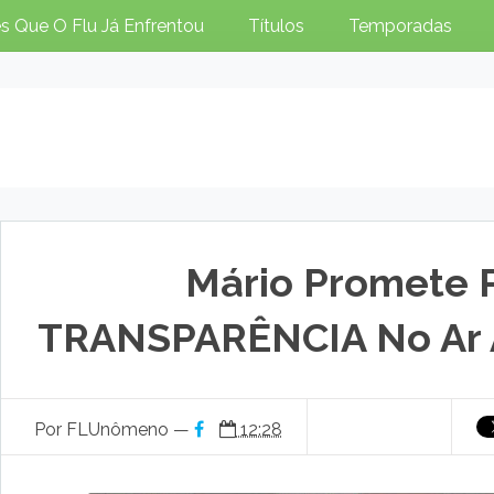
s Que O Flu Já Enfrentou
Títulos
Temporadas
Mário Promete
TRANSPARÊNCIA No Ar A
Por FLUnômeno —
12:28