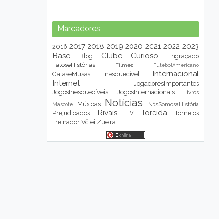
Marcadores
2017
2018
2019
2020
2021
2022
2023
2016
Base
Clube
Curioso
Blog
Engraçado
FatoseHistórias
Filmes
FutebolAmericano
Internacional
GataseMusas
Inesquecível
Internet
JogadoresImportantes
JogosInesquecíveis
JogosInternacionais
Livros
Notícias
Músicas
NósSomosaHistória
Mascote
Rivais
Torcida
Prejudicados
TV
Torneios
Treinador
Vôlei
Zueira