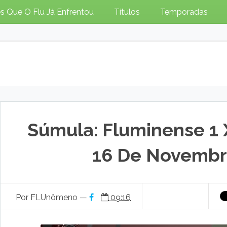
s Que O Flu Já Enfrentou
Títulos
Temporadas
Súmula: Fluminense 1 
16 De Novembr
Por FLUnômeno —
09:16