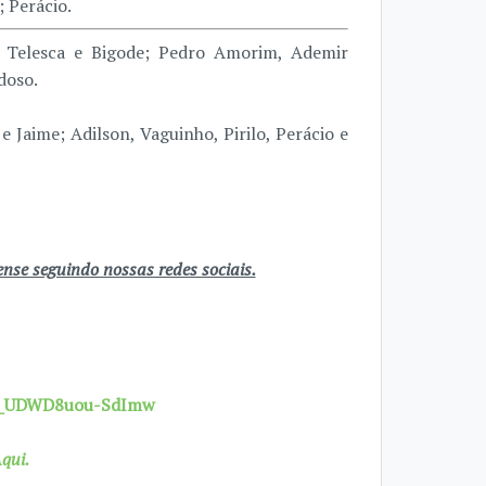
 Perácio.
, Telesca e Bigode; Pedro Amorim, Ademir
doso.
e Jaime; Adilson, Vaguinho, Pirilo, Perácio e
se seguindo nossas redes sociais.
7X_UDWD8uou-SdImw
qui.