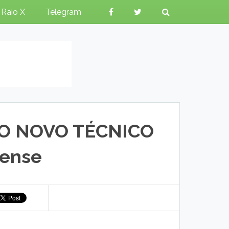
Raio X
Telegram
É O NOVO TÉCNICO
nense