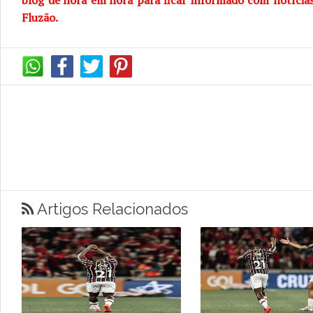
blog de hora em hora para ficar informado com notícia
Fluzão.
Artigos Relacionados