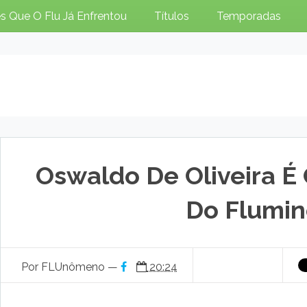
s Que O Flu Já Enfrentou
Títulos
Temporadas
Oswaldo De Oliveira 
Do Flumi
Por FLUnômeno —
20:24