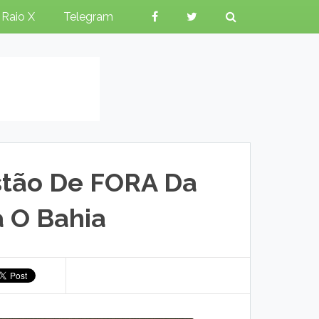
Raio X
Telegram
stão De FORA Da
a O Bahia