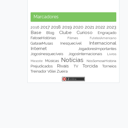
Marcadores
2017
2018
2019
2020
2021
2022
2023
2016
Base
Clube
Curioso
Blog
Engraçado
FatoseHistórias
Filmes
FutebolAmericano
Internacional
GataseMusas
Inesquecível
Internet
JogadoresImportantes
JogosInesquecíveis
JogosInternacionais
Livros
Notícias
Músicas
NósSomosaHistória
Mascote
Rivais
Torcida
Prejudicados
TV
Torneios
Treinador
Vôlei
Zueira