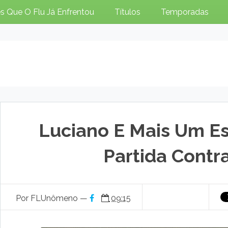
s Que O Flu Já Enfrentou
Títulos
Temporadas
Luciano E Mais Um E
Partida Contr
Por FLUnômeno —
09:15