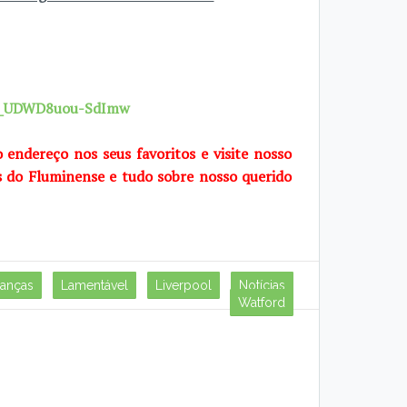
7X_UDWD8uou-SdImw
o endereço nos seus favoritos e visite nosso
s do Fluminense e tudo sobre nosso querido
nanças
Lamentável
Liverpool
Notícias
Watford