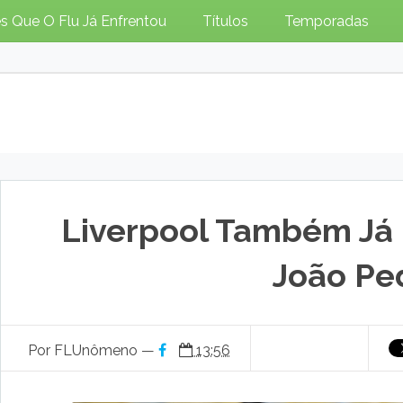
s Que O Flu Já Enfrentou
Títulos
Temporadas
Liverpool Também Já 
João Pe
Por FLUnômeno —
13:56