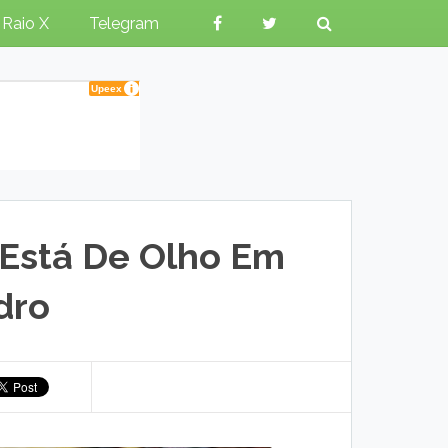
Raio X
Telegram
Está De Olho Em
dro