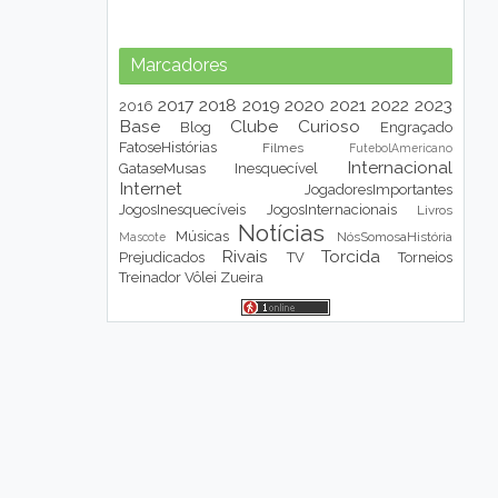
Marcadores
2017
2018
2019
2020
2021
2022
2023
2016
Base
Clube
Curioso
Blog
Engraçado
FatoseHistórias
Filmes
FutebolAmericano
Internacional
GataseMusas
Inesquecível
Internet
JogadoresImportantes
JogosInesquecíveis
JogosInternacionais
Livros
Notícias
Músicas
NósSomosaHistória
Mascote
Rivais
Torcida
Prejudicados
TV
Torneios
Treinador
Vôlei
Zueira