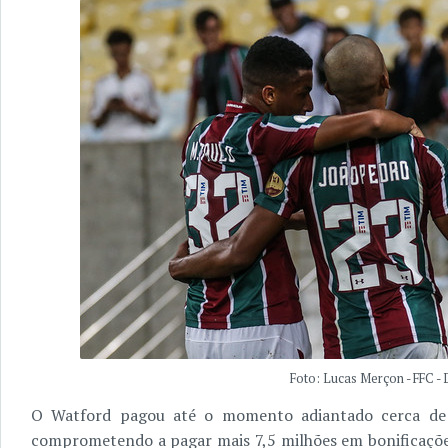
Foto: Lucas Merçon - FFC -
O Watford pagou até o momento adiantado cerca de 
comprometendo a pagar mais 7,5 milhões em bonificaçõe