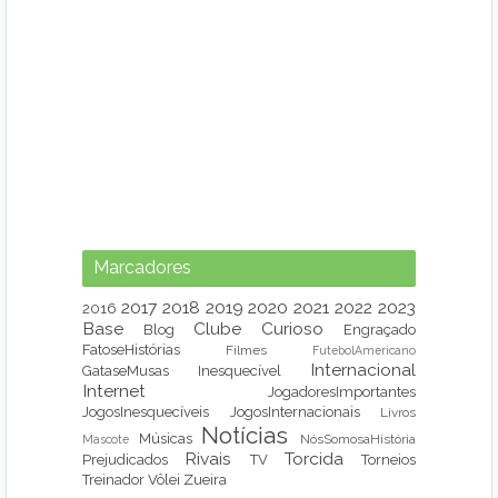
Marcadores
2017
2018
2019
2020
2021
2022
2023
2016
Base
Clube
Curioso
Blog
Engraçado
FatoseHistórias
Filmes
FutebolAmericano
Internacional
GataseMusas
Inesquecível
Internet
JogadoresImportantes
JogosInesquecíveis
JogosInternacionais
Livros
Notícias
Músicas
NósSomosaHistória
Mascote
Rivais
Torcida
Prejudicados
TV
Torneios
Treinador
Vôlei
Zueira