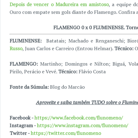
Depois de vencer o Madureira em amistoso
, a equipe d
Ouro com empate sem gols diante do Flamengo. Confira a
FLAMENGO 0 x 0 FLUMINENSE. Tornei
FLUMINENSE:
Batatais; Machado e Renganeschi; Bioró
Russo
, Juan Carlos e Carreiro (Entrou Helmar).
Técnico:
O
FLAMENGO:
Martinho; Domingos e Nilton; Biguá, Vola
Pirilo, Perácio e Vevé.
Técnico:
Flávio Costa
Fonte da Súmula:
Blog do Marcão
Aproveite e saiba também TUDO sobre o Fluminen
Facebook -
https://www.facebook.com/flunomeno/
Instagram -
https://www.instagram.com/flunomeno/
Twitter -
https://twitter.com/flunomeno