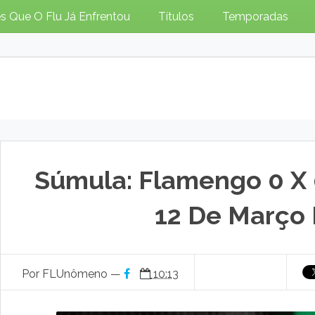
s Que O Flu Já Enfrentou
Títulos
Temporadas
Súmula: Flamengo 0 X 
12 De Março 
Por FLUnômeno —
10:13