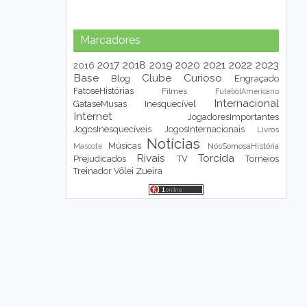
Marcadores
2017
2018
2019
2020
2021
2022
2023
2016
Base
Clube
Curioso
Blog
Engraçado
FatoseHistórias
Filmes
FutebolAmericano
Internacional
GataseMusas
Inesquecível
Internet
JogadoresImportantes
JogosInesquecíveis
JogosInternacionais
Livros
Notícias
Músicas
NósSomosaHistória
Mascote
Rivais
Torcida
Prejudicados
TV
Torneios
Treinador
Vôlei
Zueira