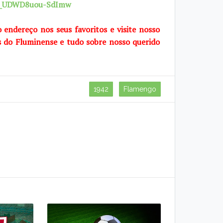
7X_UDWD8uou-SdImw
o endereço nos seus favoritos e visite nosso
s do Fluminense e tudo sobre nosso querido
1942
Flamengo