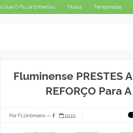
s Que O Flu Já Enfrentou
Títulos
Temporadas
Fluminense PRESTES 
REFORÇO Para A
Por FLUnômeno —
10:10