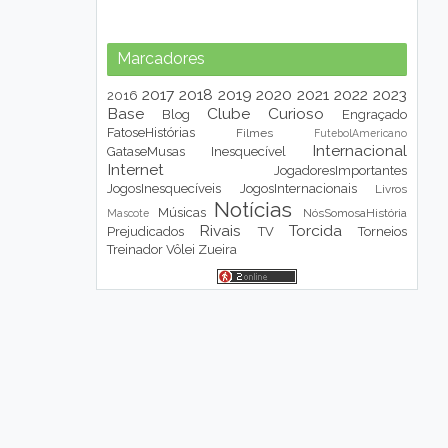
Marcadores
2017
2018
2019
2020
2021
2022
2023
2016
Base
Clube
Curioso
Blog
Engraçado
FatoseHistórias
Filmes
FutebolAmericano
Internacional
GataseMusas
Inesquecível
Internet
JogadoresImportantes
JogosInesquecíveis
JogosInternacionais
Livros
Notícias
Músicas
NósSomosaHistória
Mascote
Rivais
Torcida
Prejudicados
TV
Torneios
Treinador
Vôlei
Zueira