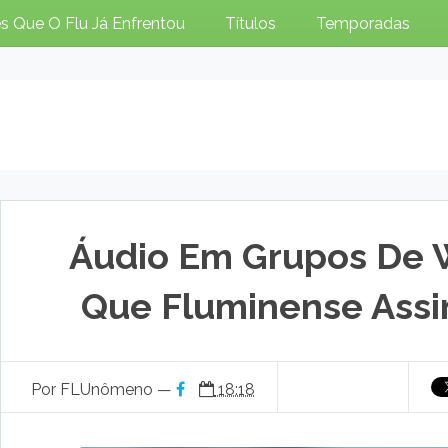
s Que O Flu Já Enfrentou
Títulos
Temporadas
Áudio Em Grupos De
Que Fluminense Ass
Por FLUnômeno —
18:18