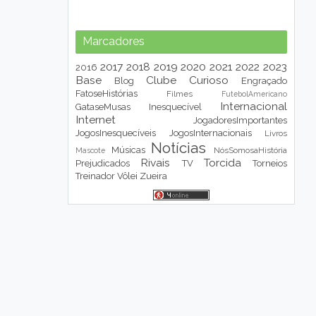
Marcadores
2017
2018
2019
2020
2021
2022
2023
2016
Base
Clube
Curioso
Blog
Engraçado
FatoseHistórias
Filmes
FutebolAmericano
Internacional
GataseMusas
Inesquecível
Internet
JogadoresImportantes
JogosInesquecíveis
JogosInternacionais
Livros
Notícias
Músicas
NósSomosaHistória
Mascote
Rivais
Torcida
Prejudicados
TV
Torneios
Treinador
Vôlei
Zueira