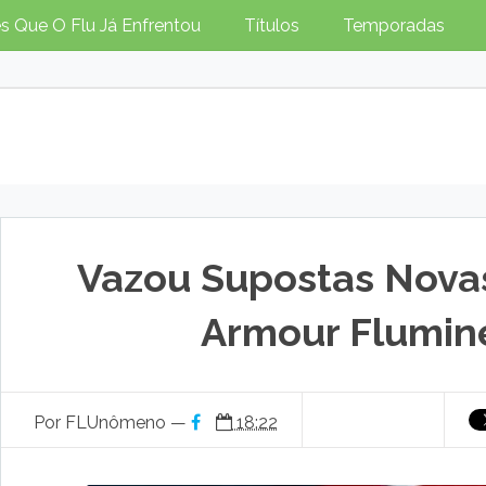
s Que O Flu Já Enfrentou
Títulos
Temporadas
Vazou Supostas Nova
Armour Flumin
Por FLUnômeno —
18:22