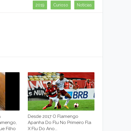
2019
Curioso
Notícias
a
Desde 2017 O Flamengo
lamengo,
Apanha Do Flu No Primeiro Fla
ue Filho
X Flu Do Ano...