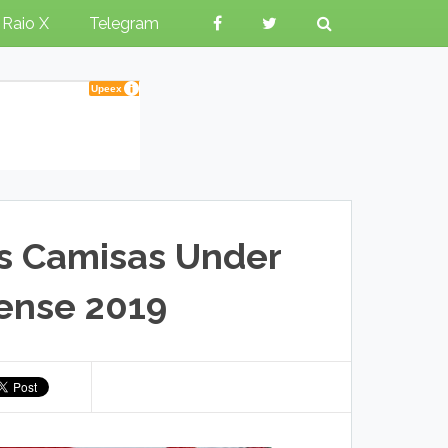
Raio X
Telegram
s Camisas Under
ense 2019