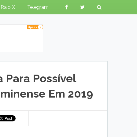
Raio X
Telegram
a Para Possível
uminense Em 2019