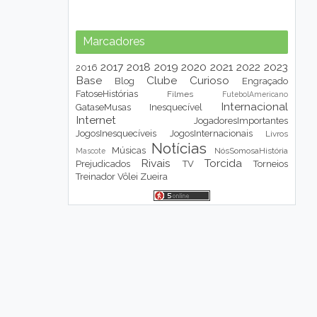
Marcadores
2017
2018
2019
2020
2021
2022
2023
2016
Base
Clube
Curioso
Blog
Engraçado
FatoseHistórias
Filmes
FutebolAmericano
Internacional
GataseMusas
Inesquecível
Internet
JogadoresImportantes
JogosInesquecíveis
JogosInternacionais
Livros
Notícias
Músicas
NósSomosaHistória
Mascote
Rivais
Torcida
Prejudicados
TV
Torneios
Treinador
Vôlei
Zueira