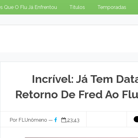
s Que O Flu Já Enfrentou
Títulos
Temporadas
Incrível: Já Tem Dat
Retorno De Fred Ao Fl
Por FLUnômeno —
23:43