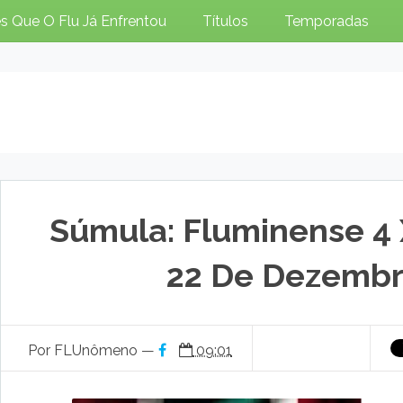
s Que O Flu Já Enfrentou
Títulos
Temporadas
Súmula: Fluminense 4 
22 De Dezembr
Por FLUnômeno —
09:01