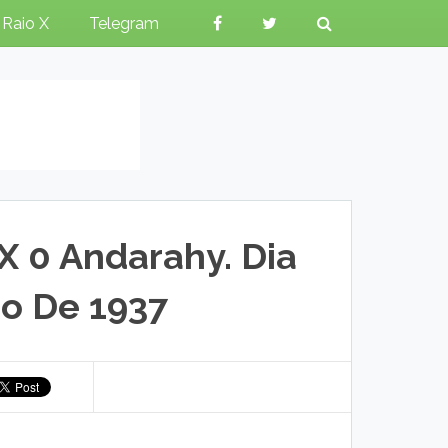
Raio X
Telegram
X 0 Andarahy. Dia
o De 1937