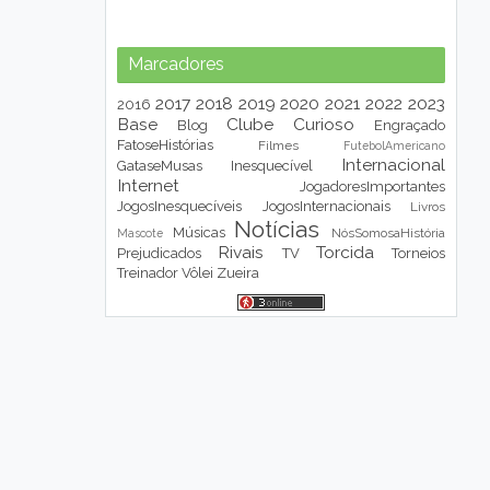
Marcadores
2017
2018
2019
2020
2021
2022
2023
2016
Base
Clube
Curioso
Blog
Engraçado
FatoseHistórias
Filmes
FutebolAmericano
Internacional
GataseMusas
Inesquecível
Internet
JogadoresImportantes
JogosInesquecíveis
JogosInternacionais
Livros
Notícias
Músicas
NósSomosaHistória
Mascote
Rivais
Torcida
Prejudicados
TV
Torneios
Treinador
Vôlei
Zueira