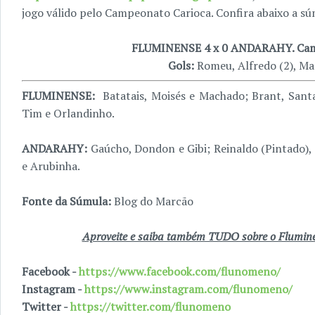
jogo válido pelo Campeonato Carioca. Confira abaixo a sú
FLUMINENSE 4 x 0 ANDARAHY. Cam
Gols:
Romeu, Alfredo (2), Ma
FLUMINENSE:
Batatais, Moisés e Machado; Brant, Sant
Tim e Orlandinho.
ANDARAHY:
Gaúcho, Dondon e Gibi; Reinaldo (Pintado), 
e Arubinha.
Fonte da Súmula:
Blog do Marcão
Aproveite e saiba também TUDO sobre o Fluminen
Facebook -
https://www.facebook.com/flunomeno/
Instagram -
https://www.instagram.com/flunomeno/
Twitter -
https://twitter.com/flunomeno