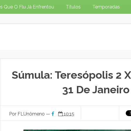
s Que O Flu Já Enfrentou
Títulos
Temporadas
Súmula: Teresópolis 2 X
31 De Janeiro
Por FLUnômeno —
10:15