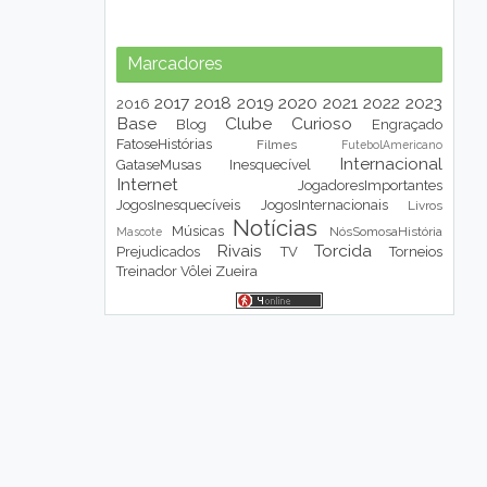
Marcadores
2017
2018
2019
2020
2021
2022
2023
2016
Base
Clube
Curioso
Blog
Engraçado
FatoseHistórias
Filmes
FutebolAmericano
Internacional
GataseMusas
Inesquecível
Internet
JogadoresImportantes
JogosInesquecíveis
JogosInternacionais
Livros
Notícias
Músicas
NósSomosaHistória
Mascote
Rivais
Torcida
Prejudicados
TV
Torneios
Treinador
Vôlei
Zueira