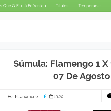
s Que O Flu Já Enfrentou
Títulos
Temporadas
Súmula: Flamengo 1 X 
07 De Agosto
Por FLUnômeno —
13:20