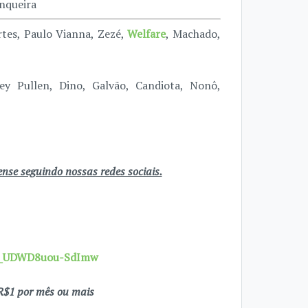
nqueira
rtes, Paulo Vianna, Zezé,
Welfare
, Machado,
y Pullen, Dino, Galvão, Candiota, Nonô,
se seguindo nossas redes sociais.
7X_UDWD8uou-SdImw
$1 por mês ou mais