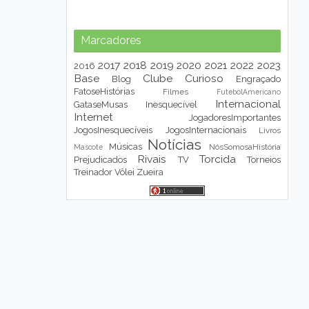
Marcadores
2017
2018
2019
2020
2021
2022
2023
2016
Base
Clube
Curioso
Blog
Engraçado
FatoseHistórias
Filmes
FutebolAmericano
Internacional
GataseMusas
Inesquecível
Internet
JogadoresImportantes
JogosInesquecíveis
JogosInternacionais
Livros
Notícias
Músicas
NósSomosaHistória
Mascote
Rivais
Torcida
Prejudicados
TV
Torneios
Treinador
Vôlei
Zueira